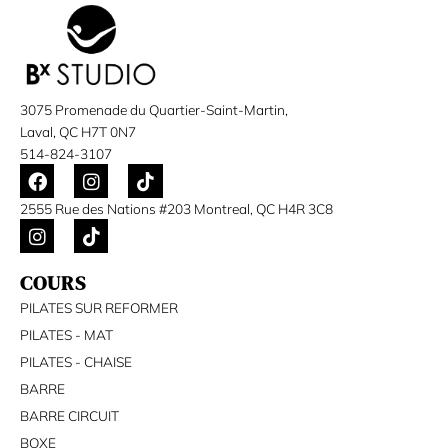
3075 Promenade du Quartier-Saint-Martin,
Laval, QC H7T 0N7
514-824-3107
F
I
T
a
n
i
c
s
k
2555 Rue des Nations #203 Montreal, QC H4R 3C8
I
T
e
t
t
n
i
b
a
o
s
k
o
g
k
COURS
t
t
o
r
a
o
k
a
PILATES SUR REFORMER
g
k
m
PILATES - MAT
r
a
PILATES - CHAISE
m
BARRE
BARRE CIRCUIT
BOXE